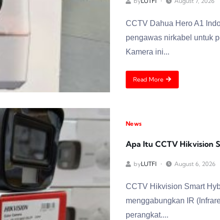
by
LUTFI
August 7, 2026
CCTV Dahua Hero A1 Indoo
pengawas nirkabel untuk p
Kamera ini...
Read More
News
Apa Itu CCTV Hikvision 
by
LUTFI
August 6, 2026
CCTV Hikvision Smart Hyb
menggabungkan IR (Infrare
perangkat....