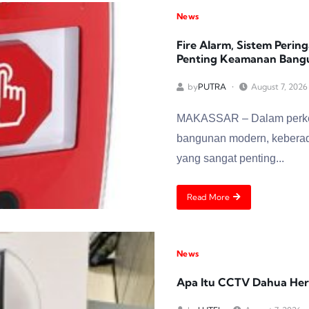
News
Fire Alarm, Sistem Peri
Penting Keamanan Bang
by
PUTRA
August 7, 2026
MAKASSAR – Dalam perke
bangunan modern, keberad
yang sangat penting...
Read More
News
Apa Itu CCTV Dahua Hero