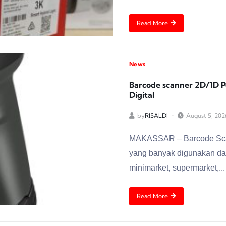
Read More
News
Barcode scanner 2D/1D P
Digital
by
RISALDI
August 5, 202
MAKASSAR – Barcode Scan
yang banyak digunakan dal
minimarket, supermarket,...
Read More