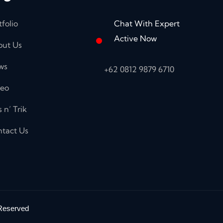
tfolio
Chat With Expert
Active Now
out Us
ws
+62 0812 9879 6710
deo
s n’ Trik
tact Us
 Reserved