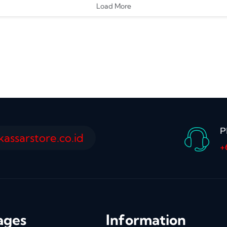
Load More
P
ssarstore.co.id
+
ages
Information