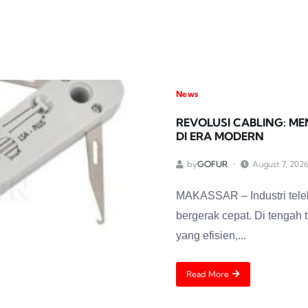
News
REVOLUSI CABLING: M
DI ERA MODERN
by
GOFUR
August 7, 202
MAKASSAR – Industri teleko
bergerak cepat. Di tengah t
yang efisien,...
Read More