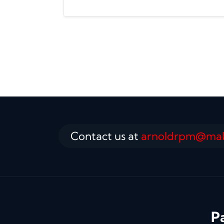
Contact us at
arnoldrpm@maka
P