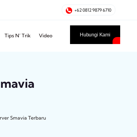
+62 0812 9879 6710
Hubungi Kami
Tips N’ Trik
Video
Smavia
rver Smavia Terbaru