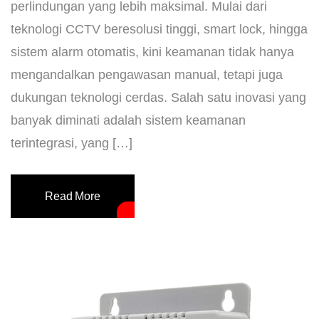
perlindungan yang lebih maksimal. Mulai dari
teknologi CCTV beresolusi tinggi, smart lock, hingga
sistem alarm otomatis, kini keamanan tidak hanya
mengandalkan pengawasan manual, tetapi juga
dukungan teknologi cerdas. Salah satu inovasi yang
banyak diminati adalah sistem keamanan
terintegrasi, yang […]
Read More