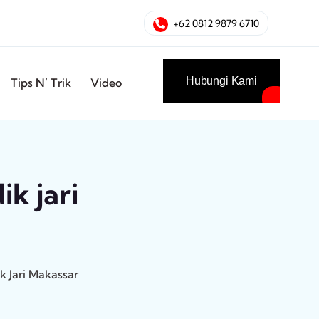
+62 0812 9879 6710
Hubungi Kami
Tips N’ Trik
Video
ik jari
k Jari Makassar