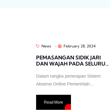
News
February 28, 2024
PEMASANGAN SIDIK JARI
DAN WAJAH PADA SELURUH
PERANGKAT DAERAH
KABUPATEN BADUNG
Dalam rangka penerapan Sistem
Absensi Online Pemerintah
Kabupaten Badung, Dinas
Komunikasi dan Informatika
Read More
melakukan langkah-langkah untuk