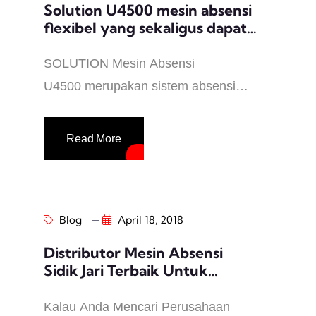
Solution U4500 mesin absensi
flexibel yang sekaligus dapat
digunakan untuk keamanan
SOLUTION Mesin Absensi
U4500 merupakan sistem absensi
yang dirancang untuk
memaksimalkan waktu karyawan dan
Read More
mencegah penipuan absensi
karyawan. Solution Fingerprint
terbukti dan teruji efektif karena
Blog
April 18, 2018
menggunakan sensor sidik jari
terbaik di dunia. Solusi Fingerprint
Distributor Mesin Absensi
juga merupakan solusi murah
Sidik Jari Terbaik Untuk
N
Wilayah Mamuju
dan cocok untuk menggantikan siste
Kalau Anda Mencari Perusahaan
m tradisional lama,