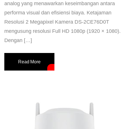
analog yang menawarkan keseimbangan antara
performa visual dan efisiensi biaya. ​Ketajaman
Resolusi 2 Megapixel ​Kamera DS-2CE76D0T
mengusung resolusi Full HD 1080p (1920 × 1080).
Dengan […]
Read More