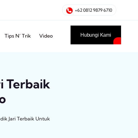
+62 0812 9879 6710
Hubungi Kami
Tips N’ Trik
Video
ri Terbaik
o
idik Jari Terbaik Untuk