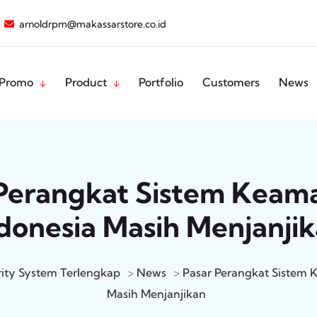
arnoldrpm@makassarstore.co.id
Promo
Product
Portfolio
Customers
News
Perangkat Sistem Keam
donesia Masih Menjanji
rity System Terlengkap
>
News
>
Pasar Perangkat Sistem 
Masih Menjanjikan