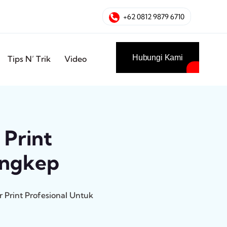
+62 0812 9879 6710
Hubungi Kami
Tips N’ Trik
Video
 Print
angkep
 Print Profesional Untuk