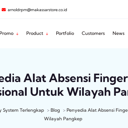
arnoldrpm@makassarstore.co.id
Promo
Product
Portfolio
Customers
News
dia Alat Absensi Finger
sional Untuk Wilayah P
ty System Terlengkap
>
Blog
>
Penyedia Alat Absensi Finger
Wilayah Pangkep