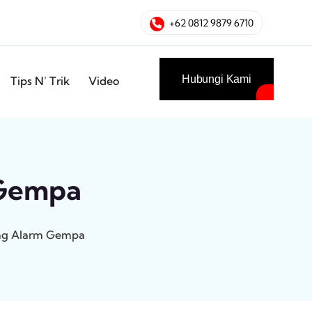
+62 0812 9879 6710
Hubungi Kami
Tips N’ Trik
Video
 Gempa
ng Alarm Gempa