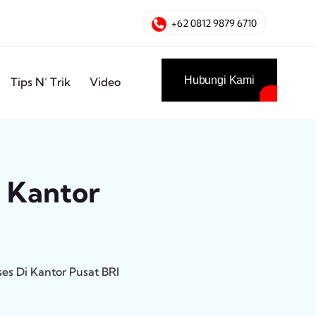
+62 0812 9879 6710
Hubungi Kami
Tips N’ Trik
Video
i Kantor
ses Di Kantor Pusat BRI