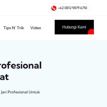
+62 0812 9879 6710
Hubungi Kami
Tips N’ Trik
Video
rofesional
at
 Jari Profesional Untuk