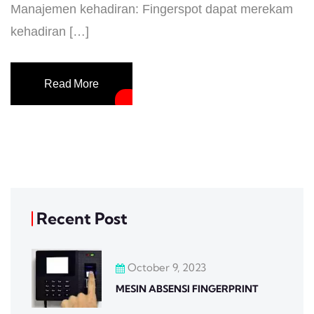
Manajemen kehadiran: Fingerspot dapat merekam
kehadiran […]
Read More
Recent Post
October 9, 2023
MESIN ABSENSI FINGERPRINT