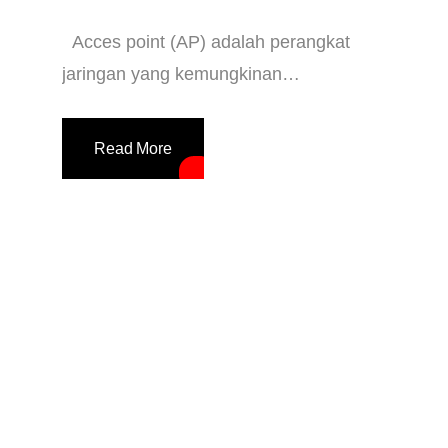
Acces point (AP) adalah perangkat
jaringan yang kemungkinan
i
perangkat lain untuk terhubung ke
jaringan Wi-Fi AP bertindak sebagai
Read More
pusat penghubung antara perangkat
WiFi dan jaringan kabel atau nirkabel
lainnya. Kelebihan access point: –
meningkatkan cakupan jaringan: AP
dapat memperluas cakupan jaringan
Wi-Fi ke area yang lebih luas. –
meningkatkan kapasitas jaringan: AP
dapat menangani […]