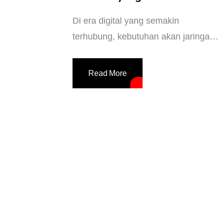
Andal
Di era digital yang semakin
terhubung, kebutuhan akan jaringan
internet yang cepat dan stabil menjad
prioritas utama, terutama di
Read More
lingkungan perkantoran, sekolah,
hingga rumah tangga. Salah satu
perangkat yang kini semakin banyak
digunakan untuk memenuhi
kebutuhan tersebut adalah Access
Point (AP). Access Point merupakan
perangkat jaringan yang berfungsi
untuk menghubungkan perangkat
nirkabel (seperti laptop, smartphone,