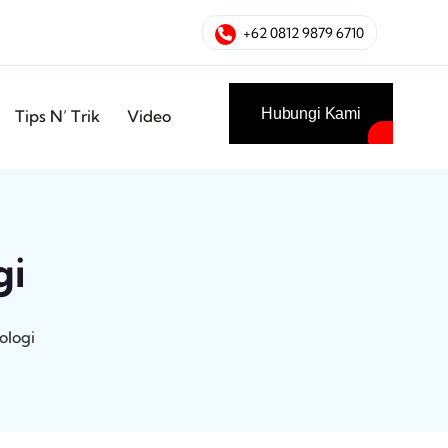
+62 0812 9879 6710
Hubungi Kami
Tips N’ Trik
Video
gi
ologi