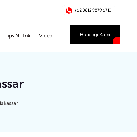
+62 0812 9879 6710
Hubungi Kami
Tips N’ Trik
Video
ssar
akassar