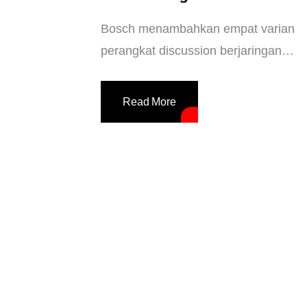
Bosch menambahkan empat varian
perangkat discussion berjaringan
kabel di keluarga DICENTIS. Hal ini
dipandang sebagai langkah awal
Read More
peleburan lini DCN Multimedia
System kedalam lini DICENTIS.
DICENTIS sendiri merupakan jajaran
sistem diskusi inovatif Bosch yang
berbasis IP dan berteknologi open-
standard OMNEO, yang artinya
perluasan sistem bisa jauh lebih
fleksibel dengan perangkat audio
OMNEO manapun atau yang […]