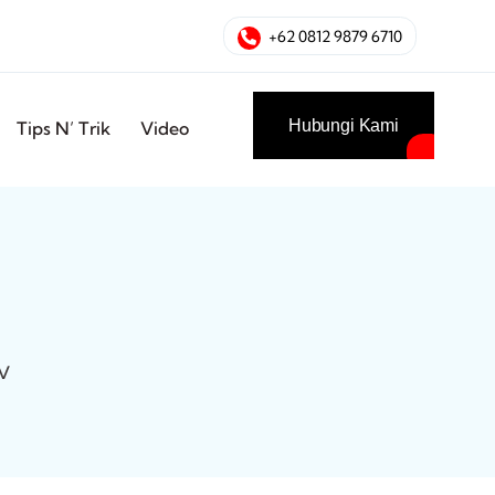
+62 0812 9879 6710
Hubungi Kami
Tips N’ Trik
Video
V