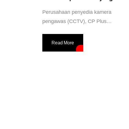
Pemprov DKI
Perusahaan penyedia kamera
pengawas (CCTV), CP Plus
menyambut gembira penerapan
program Jakarta Smart City oleh
Read More
Pemprov DKI Jakarta. Sekaligus
menyatakan siap mendukung
Pemprov DKI untuk mewujudkan
konsep kota pintar di Ibukota. Dia
menyebut penerapan konsep Smart
City adalah langkah yang tepat dalam
bidang pengawasan keamanan.
Alasannya, banyak fitur-fitur canggih
dalam sistem keamanan yang bisa