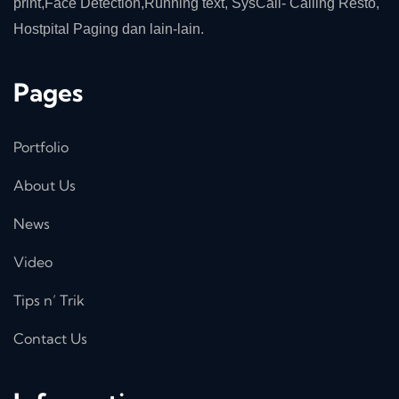
print,Face Detection,Running text, SysCall- Calling Resto,
Hostpital Paging dan lain-lain.
Pages
Portfolio
About Us
News
Video
Tips n’ Trik
Contact Us