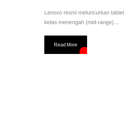
Tab M11 dengan Helio G88
Lenovo resmi meluncurkan tablet
kelas menengah (mid-range)
terbarunya, yaitu Lenovo Tab K11 di
pasar Jepang, Senin (22/1/2024).
Read More
Secara desain dan spesifikasi, tablet
ini merupakan “kembaran” dari
Lenovo Tab M11 yang diperkenalkan
di ajang Consumer Electronics Show
(CES) Las Vegas, Amerika Serikat
(AS) sekitar awal Januari lalu.
Disebut kembaran karena Lenovo
Tab K11 dan Tab M11 […]