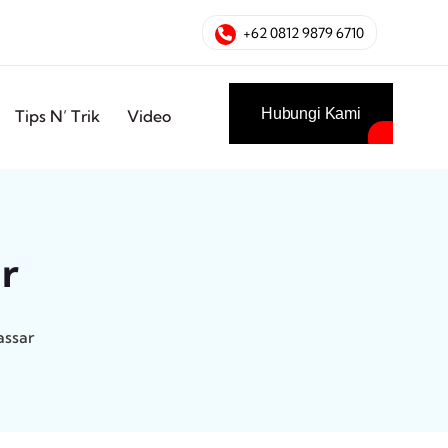
+62 0812 9879 6710
Hubungi Kami
Tips N’ Trik
Video
r
ssar