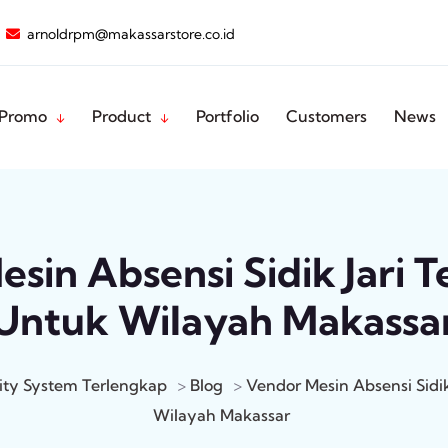
arnoldrpm@makassarstore.co.id
Promo
Product
Portfolio
Customers
News
sin Absensi Sidik Jari 
Untuk Wilayah Makassa
ity System Terlengkap
>
Blog
>
Vendor Mesin Absensi Sidik
Wilayah Makassar