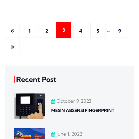
…
3
1
2
4
5
9
Recent Post
October 9, 2023
MESIN ABSENSI FINGERPRINT
June 1, 2022